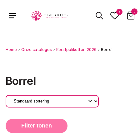
Skip
to
0
0
main
content
Home
>
Onze catalogus
>
Kerstpakketten 2026
>
Borrel
Borrel
Filter tonen