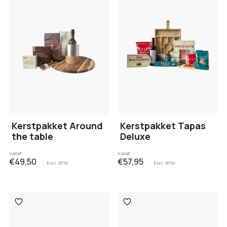
aan
aan
verlanglijst
verlanglijst
Kerstpakket Around
Kerstpakket Tapas
the table
Deluxe
Vanaf
Vanaf
€49,50
€57,95
Excl. BTW
Excl. BTW
Toevoegen
Toevoegen
aan
aan
verlanglijst
verlanglijst