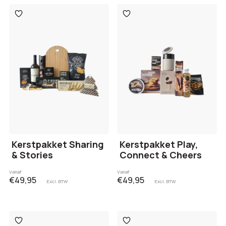
Toevoegen
Toevoegen
aan
aan
verlanglijst
verlanglijst
Kerstpakket Sharing
Kerstpakket Play,
& Stories
Connect & Cheers
Vanaf
Vanaf
€49,95
€49,95
Excl. BTW
Excl. BTW
Toevoegen
Toevoegen