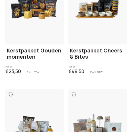
Kerstpakket Gouden
Kerstpakket Cheers
momenten
& Bites
Vanaf
Vanaf
€23,50
€49,50
Excl. BTW
Excl. BTW
Toevoegen
Toevoegen
aan
aan
verlanglijst
verlanglijst