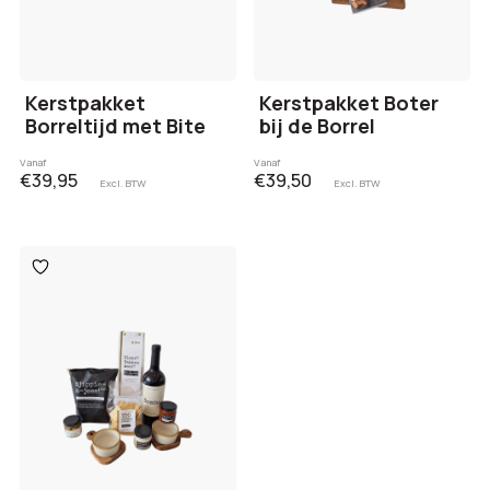
Kerstpakket
Kerstpakket Boter
Borreltijd met Bite
bij de Borrel
Vanaf
Vanaf
€39,95
€39,50
Excl. BTW
Excl. BTW
Toevoegen
aan
verlanglijst