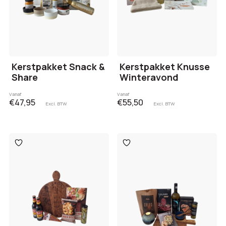
Kerstpakket Snack &
Kerstpakket Knusse
Share
Winteravond
Vanaf
Vanaf
€47,95
€55,50
Excl. BTW
Excl. BTW
Toevoegen
Toevoegen
aan
aan
verlanglijst
verlanglijst