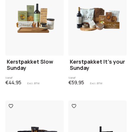
Kerstpakket Slow
Kerstpakket It’s your
Sunday
Sunday
Vanaf
Vanaf
€44,95
€59,95
Excl. BTW
Excl. BTW
Toevoegen
Toevoegen
aan
aan
verlanglijst
verlanglijst