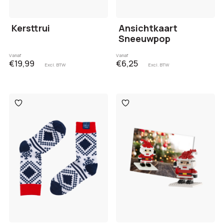
Kersttrui
Ansichtkaart
Sneeuwpop
Vanaf
Vanaf
€19,99
€6,25
Excl. BTW
Excl. BTW
Toevoegen
Toevoegen
aan
aan
verlanglijst
verlanglijst