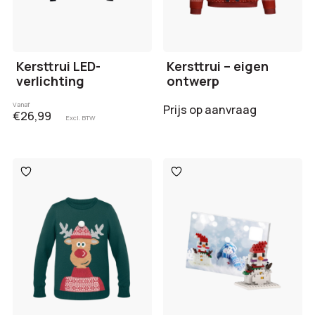
Kersttrui LED-
Kersttrui – eigen
verlichting
ontwerp
Vanaf
Prijs op aanvraag
€26,99
Excl. BTW
Toevoegen
Toevoegen
aan
aan
verlanglijst
verlanglijst