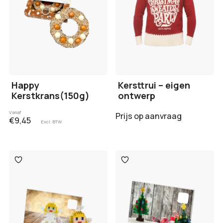
Happy
Kersttrui – eigen
Kerstkrans(150g)
ontwerp
Vanaf
Prijs op aanvraag
€9,45
Excl. BTW
Toevoegen
Toevoegen
aan
aan
verlanglijst
verlanglijst