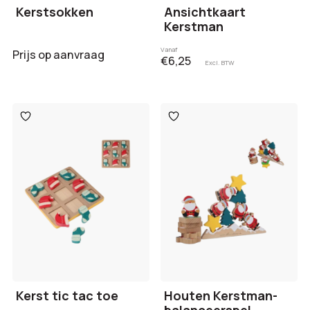
Kerstsokken
Ansichtkaart
Kerstman
Vanaf
Prijs op aanvraag
€6,25
Excl. BTW
Toevoegen
Toevoegen
aan
aan
verlanglijst
verlanglijst
Kerst tic tac toe
Houten Kerstman-
balanceerspel