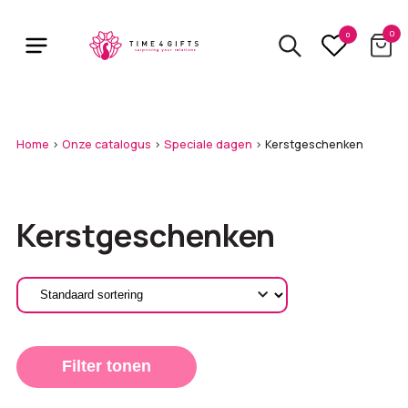
Skip
to
0
0
main
content
Home
>
Onze catalogus
>
Speciale dagen
>
Kerstgeschenken
Kerstgeschenken
Filter tonen