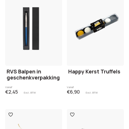
aan
aan
verlanglijst
verlanglijst
RVS Balpen in
Happy Kerst Truffels
geschenkverpakking
Vanaf
Vanaf
€2,45
€6,90
Excl. BTW
Excl. BTW
Toevoegen
Toevoegen
aan
aan
verlanglijst
verlanglijst