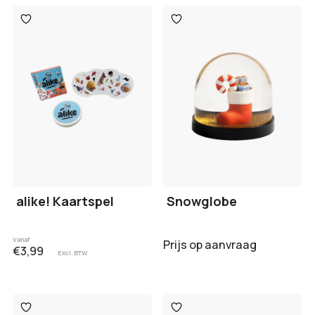
Toevoegen
Toevoegen
aan
aan
verlanglijst
verlanglijst
alike! Kaartspel
Snowglobe
Vanaf
Prijs op aanvraag
€3,99
Excl. BTW
Toevoegen
Toevoegen