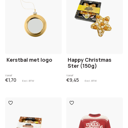
Kerstbal met logo
Happy Christmas
Ster (150g)
Vanaf
Vanaf
€1,70
€9,45
Excl. BTW
Excl. BTW
Toevoegen
Toevoegen
aan
aan
verlanglijst
verlanglijst