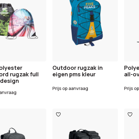
olyester
Outdoor rugzak in
Polye
ord rugzak full
eigen pms kleur
all-o
 design
Prijs op aanvraag
Prijs o
aanvraag
egen
Toevoegen
Toev
aan
aan
ijst
verlanglijst
verlan