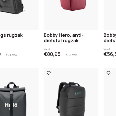
gs rugzak
Bobby Hero, anti-
Bobby
diefstal rugzak
diefs
Vanaf
Vanaf
0
€80,95
€56,
Excl. BTW
Excl. BTW
egen
Toevoegen
Toev
aan
aan
ijst
verlanglijst
verlan