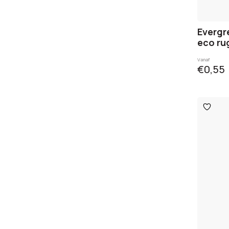
Evergr
eco ru
Vanaf
€0,55
Toevo
aan
verlangl