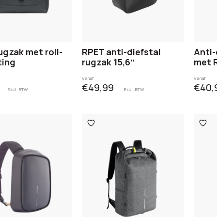
ugzak met roll-
RPET anti-diefstal
Anti-
ting
rugzak 15,6″
met R
Vanaf
Vanaf
€49,99
€40,
Excl. BTW
Excl. BTW
egen
Toevoegen
Toev
aan
aan
ijst
verlanglijst
verlan