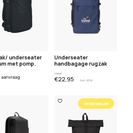
ak/ underseater
Underseater
um met pomp.
handbagage rugzak
Vanaf
p aanvraag
€22,95
Excl. BTW
oegen
Toevoegen
onze keuze
aan
glijst
verlanglijst