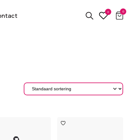
0
0
ontact
3D
relatiegeschenken
kbare
Van usb tot powerbank
Eco
ten
relatiegeschenken
 logo
Zero waste &
evenement!
duurzame cadeaus
oegen
Toevoegen
aan
glijst
verlanglijst
bekijk alle categorieën