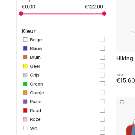
€
0.00
€
122.00
Kleur
Beige
Blauw
Bruin
Hiking 
Geel
Grijs
Vanaf
€15,60
Groen
Oranje
Paars
Toevo
aan
verlangl
Rood
Roze
Wit