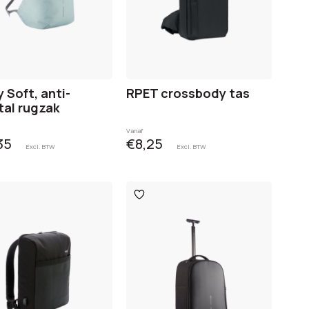
 Soft, anti-
RPET crossbody tas
tal rugzak
Vanaf
35
€8,25
Excl. BTW
Excl. BTW
oegen
Toevoegen
aan
glijst
verlanglijst