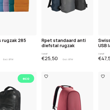
 rugzak 285
Rpet standaard anti
Swiss
diefstal rugzak
USB l
Vanaf
Vanaf
€25,50
€47,
Excl. BTW
Excl. BTW
egen
Toevoegen
Toev
eco
aan
aan
ijst
verlanglijst
verlan