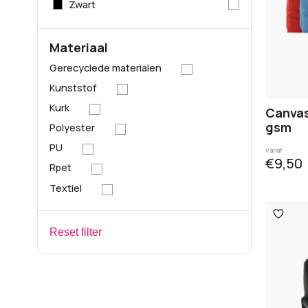
Zwart
Materiaal
Gerecyclede materialen
Kunststof
Kurk
Canvas
gsm
Polyester
PU
Vanaf
€9,50
Rpet
Textiel
Toevo
aan
verlangl
Reset filter