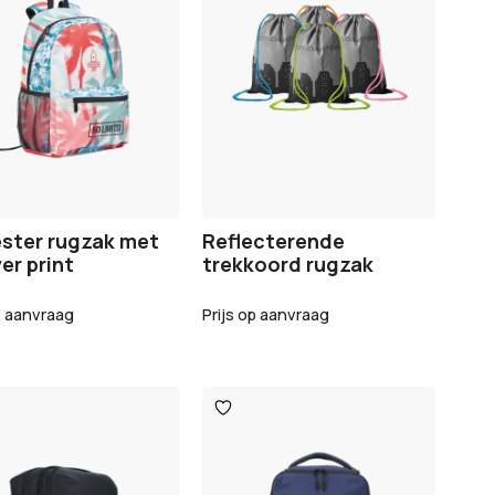
ster rugzak met
Reflecterende
ver print
trekkoord rugzak
p aanvraag
Prijs op aanvraag
oegen
Toevoegen
aan
glijst
verlanglijst