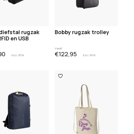
diefstal rugzak
Bobby rugzak trolley
FID en USB
Vanaf
90
€122,95
Excl. BTW
Excl. BTW
oegen
Toevoegen
aan
glijst
verlanglijst