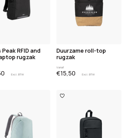
 Peak RFID and
Duurzame roll-top
aptop rugzak
rugzak
Vanaf
50
€15,50
Excl. BTW
Excl. BTW
oegen
Toevoegen
aan
glijst
verlanglijst