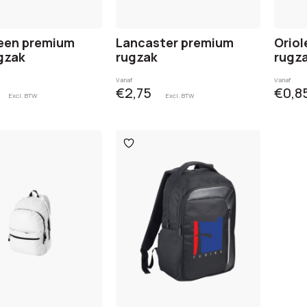
een premium
Lancaster premium
Orio
gzak
rugzak
rugz
Vanaf
Vanaf
€2,75
€0,8
Excl. BTW
Excl. BTW
egen
Toevoegen
aan
ijst
verlanglijst