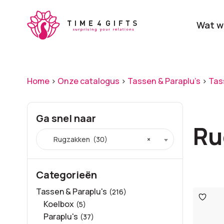
Skip
to
Wat w
main
content
Onze producten
Categ
Home
>
Onze catalogus
>
Tassen & Paraplu's
>
Tas
Ga snel naar
Ru
Rugzakken (30)
×
Laat je door ons
verrassen
Categorieën
Tassen & Paraplu's
(216)
Toevo
aan
Koelbox
(5)
verlangl
Paraplu's
(37)