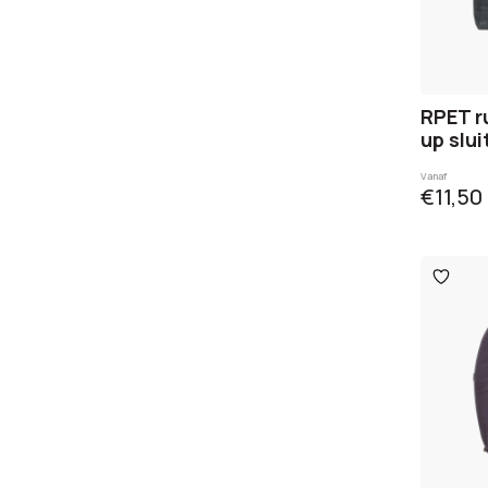
RPET r
up slui
Vanaf
€11,50
Toevo
aan
verlangl