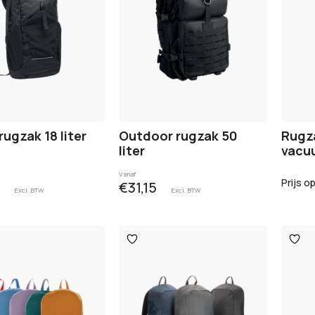
rugzak 18 liter
Outdoor rugzak 50
Rugz
liter
vacu
Vanaf
Prijs o
€31,15
Excl. BTW
Excl. BTW
egen
Toevoegen
Toev
aan
aan
ijst
verlanglijst
verlan