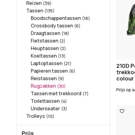
Reizen
(39)
Tassen
(135)
Boodschappentassen
(16)
Crossbody tassen
(6)
Draagtassen
(18)
Fietstassen
(2)
Heuptassen
(2)
Koeltassen
(13)
Laptoptassen
(21)
210D P
Papieren tassen
(6)
trekko
colour
Reistassen
(9)
Rugzakken
(30)
Prijs op 
Tassen met trekkoord
(7)
Toilettassen
(4)
Underseater
(3)
Toevo
aan
Trolleys
(10)
verlangl
Prijs