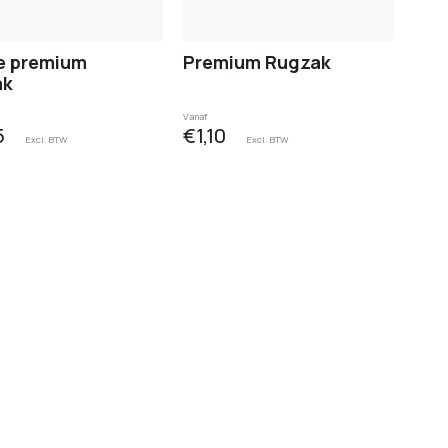
le premium
Premium Rugzak
ak
Vanaf
5
€1,10
Excl. BTW
Excl. BTW