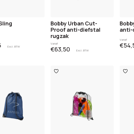
Sling
Bobby Urban Cut-
Bobby
Proof anti-diefstal
anti-
rugzak
Vanaf
5
€54,
Vanaf
Excl. BTW
€63,50
Excl. BTW
egen
Toevoegen
Toev
aan
aan
ijst
verlanglijst
verlan