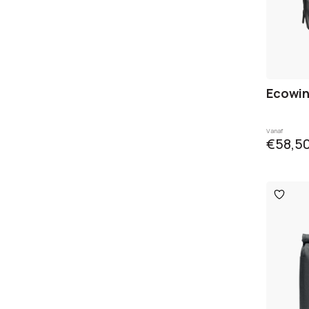
Ecowin
Vanaf
€58,5
Toevo
aan
verlangl