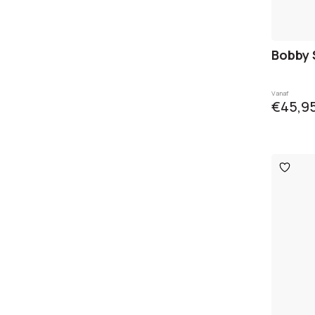
Bobby 
Vanaf
€45,9
Toevo
aan
verlangl