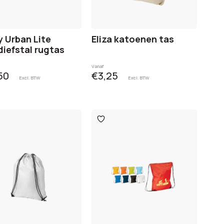
 Urban Lite
Eliza katoenen tas
diefstal rugtas
Vanaf
50
€3,25
Excl. BTW
Excl. BTW
oegen
Toevoegen
aan
glijst
verlanglijst