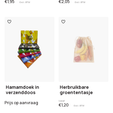
€1,95
€2,05
Excl. BTW
Excl. BTW
Toevoegen
Toevoegen
aan
aan
verlanglijst
verlanglijst
Hamamdoek in
Herbruikbare
verzenddoos
groententasje
Vanaf
Prijs op aanvraag
€1,20
Excl. BTW