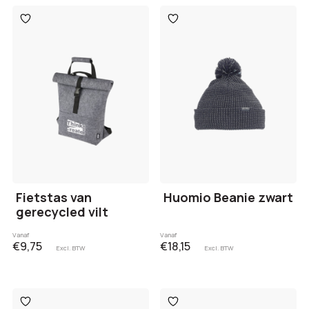
Toevoegen
Toevoegen
aan
aan
verlanglijst
verlanglijst
Fietstas van
Huomio Beanie zwart
gerecycled vilt
Vanaf
Vanaf
€9,75
€18,15
Excl. BTW
Excl. BTW
Toevoegen
Toevoegen