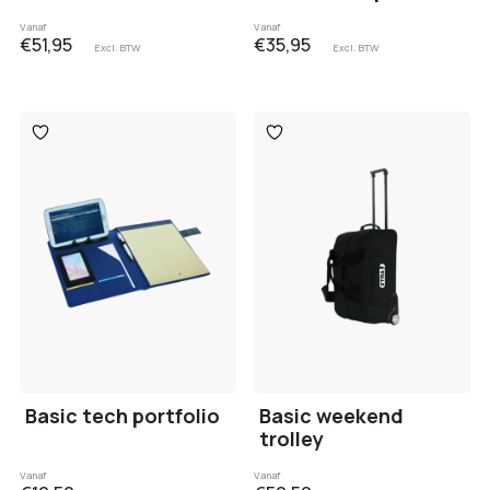
Vanaf
Vanaf
€51,95
€35,95
Excl. BTW
Excl. BTW
Toevoegen
Toevoegen
aan
aan
verlanglijst
verlanglijst
Basic tech portfolio
Basic weekend
trolley
Vanaf
Vanaf