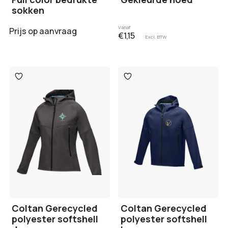
sokken
Vanaf
Prijs op aanvraag
€1,15
Excl. BTW
Toevoegen
Toevoegen
aan
aan
verlanglijst
verlanglijst
Coltan Gerecycled
Coltan Gerecycled
polyester softshell
polyester softshell