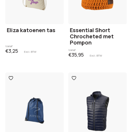
Eliza katoenen tas
Essential Short
Chrocheted met
Pompon
Vanaf
€3,25
Vanaf
Excl. BTW
€35,95
Excl. BTW
Toevoegen
Toevoegen
aan
aan
verlanglijst
verlanglijst