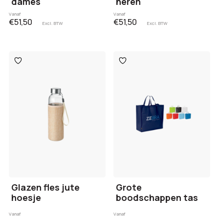
dames
heren
Vanaf
Vanaf
€51,50
€51,50
Excl. BTW
Excl. BTW
Toevoegen
Toevoegen
aan
aan
verlanglijst
verlanglijst
Glazen fles jute
Grote
hoesje
boodschappen tas
Vanaf
Vanaf