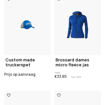
aan
aan
verlanglijst
verlanglijst
Custom made
Brossard dames
truckerspet
micro fleece jas
Vanaf
Prijs op aanvraag
€33,85
Excl. BTW
Toevoegen
Toevoegen
aan
aan
verlanglijst
verlanglijst