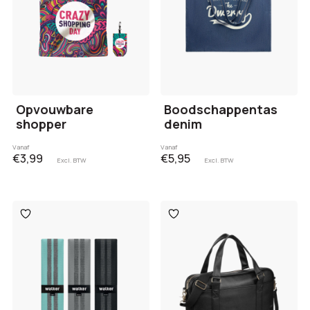
Opvouwbare
Boodschappentas
shopper
denim
Vanaf
Vanaf
€3,99
€5,95
Excl. BTW
Excl. BTW
Toevoegen
Toevoegen
aan
aan
verlanglijst
verlanglijst