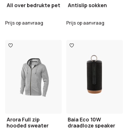
All over bedrukte pet
Antislip sokken
Prijs op aanvraag
Prijs op aanvraag
Toevoegen
Toevoegen
aan
aan
verlanglijst
verlanglijst
Arora Full zip
Baia Eco 10W
hooded sweater
draadloze speaker