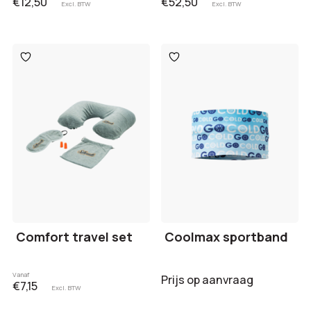
€12,50
€52,50
Excl. BTW
Excl. BTW
Toevoegen
Toevoegen
aan
aan
verlanglijst
verlanglijst
Comfort travel set
Coolmax sportband
Vanaf
Prijs op aanvraag
€7,15
Excl. BTW