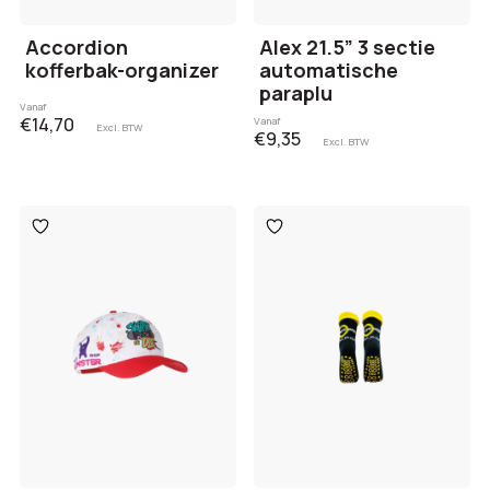
Accordion
Alex 21.5” 3 sectie
kofferbak-organizer
automatische
paraplu
Vanaf
€14,70
Vanaf
Excl. BTW
€9,35
Excl. BTW
Toevoegen
Toevoegen
aan
aan
verlanglijst
verlanglijst