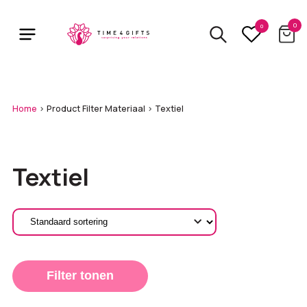
Skip
to
0
0
main
content
Home
>
Product Filter Materiaal
>
Textiel
Textiel
Filter tonen