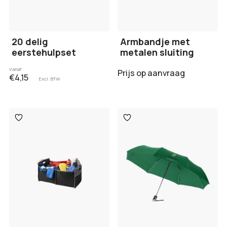
20 delig
Armbandje met
eerstehulpset
metalen sluiting
Vanaf
Prijs op aanvraag
€4,15
Excl. BTW
Toevoegen
Toevoegen
aan
aan
verlanglijst
verlanglijst