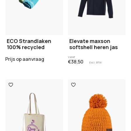
ECO Strandlaken
Elevate maxson
100% recycled
softshell heren jas
Vanaf
Prijs op aanvraag
€38,50
Excl. BTW
Toevoegen
Toevoegen
aan
aan
verlanglijst
verlanglijst