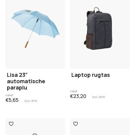
aan
aan
verlanglijst
verlanglijst
Lisa 23”
Laptop rugtas
automatische
paraplu
Vanaf
€23,20
Vanaf
Excl. BTW
€5,65
Excl. BTW
Toevoegen
Toevoegen
aan
aan
verlanglijst
verlanglijst