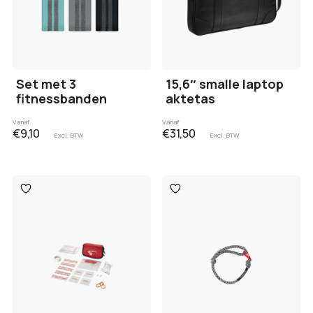
Set met 3
15,6″ smalle laptop
fitnessbanden
aktetas
Vanaf
Vanaf
€9,10
€31,50
Excl. BTW
Excl. BTW
Toevoegen
Toevoegen
aan
aan
verlanglijst
verlanglijst