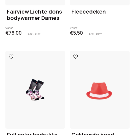
Fairview Lichte dons
Fleecedeken
bodywarmer Dames
Vanaf
Vanaf
€76,00
€5,50
Excl. BTW
Excl. BTW
Toevoegen
Toevoegen
aan
aan
verlanglijst
verlanglijst
Full color bedrukte
Gekleurde hoed