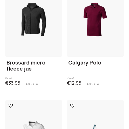
Brossard micro
Calgary Polo
fleece jas
Vanaf
Vanaf
€33,95
€12,95
Excl. BTW
Excl. BTW
Toevoegen
Toevoegen
aan
aan
verlanglijst
verlanglijst