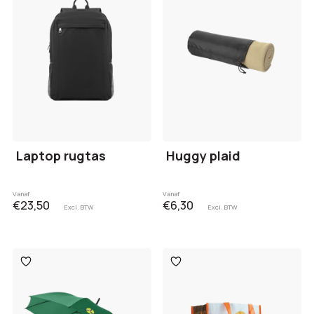
Laptop rugtas
Huggy plaid
Vanaf
Vanaf
€23,50
€6,30
Excl. BTW
Excl. BTW
Toevoegen
Toevoegen
aan
aan
verlanglijst
verlanglijst