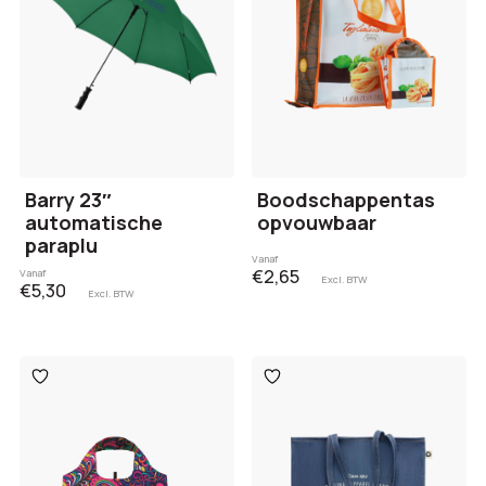
Barry 23″
Boodschappentas
automatische
opvouwbaar
paraplu
Vanaf
€2,65
Vanaf
Excl. BTW
€5,30
Excl. BTW
Toevoegen
Toevoegen
aan
aan
verlanglijst
verlanglijst