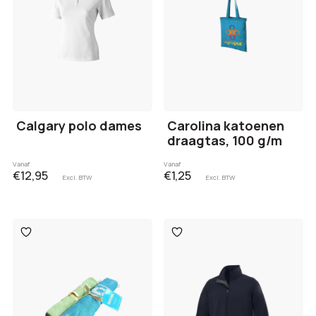
Calgary polo dames
Carolina katoenen
draagtas, 100 g/m
Vanaf
Vanaf
€12,95
€1,25
Excl. BTW
Excl. BTW
Toevoegen
Toevoegen
aan
aan
verlanglijst
verlanglijst