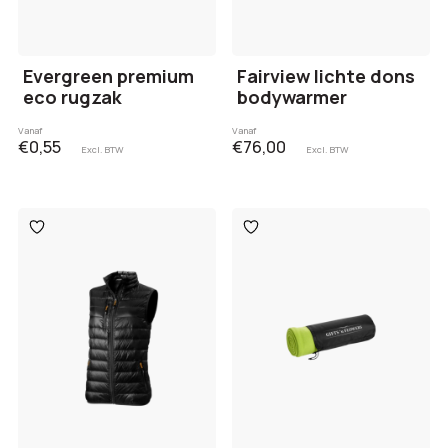
Evergreen premium
Fairview lichte dons
eco rugzak
bodywarmer
Vanaf
Vanaf
€0,55
€76,00
Excl. BTW
Excl. BTW
Toevoegen
Toevoegen
aan
aan
verlanglijst
verlanglijst